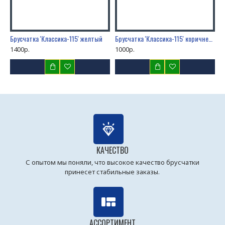
Брусчатка 'Классика-115' желтый
Брусчатка 'Классика-115' коричневый
Б
1400р.
1000р.
1
КАЧЕСТВО
С опытом мы поняли, что высокое качество брусчатки
принесет стабильные заказы.
АССОРТИМЕНТ