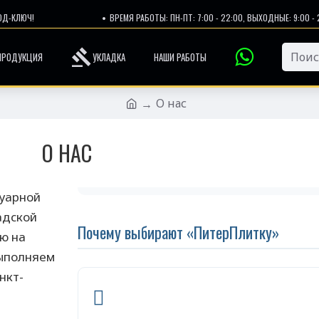
ОД-КЛЮЧ!
ВРЕМЯ РАБОТЫ: ПН-ПТ: 7:00 - 22:00, ВЫХОДНЫЕ: 9:00 - 
ПРОДУКЦИЯ
УКЛАДКА
НАШИ РАБОТЫ
О нас
О НАС
уарной
адской
Почему выбирают «ПитерПлитку»
ю на
выполняем
нкт-