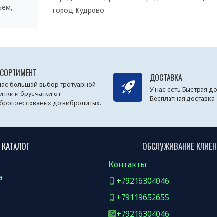
ъём,
город Кудрово
ССОРТИМЕНТ
ДОСТАВКА
нас большой выбор тротуарной
У нас есть Быстрая до
итки и брусчатки от
Бесплатная доставка
бропрессованых до вибролитых.
КАТАЛОГ
ОБСЛУЖИВАНИЕ КЛИЕ
Контакты
а
+79216304046
+79119652655
+79216304046