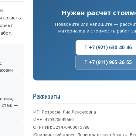
ги
Нужен расчёт стоим
и логисты,
Позвоните или напишите — рассчи
проект
материалов и стоимость работ за
абот.
+7 (921) 630-40-46
+7 (911) 965-26-55
.
ковки.
Реквизиты
вания,
й стаж —
ИП: Петросян Лиа Ленсиковна
ИНН: 470320645660
ОГРНИП: 321470400015788
Юридический адрес: Ленинградская область, Вс