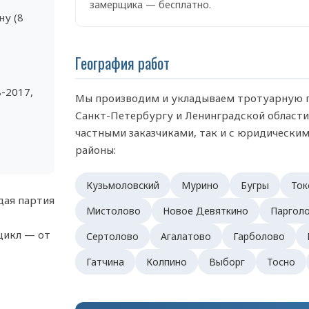
замерщика — бесплатно.
ну (8
География работ
-2017,
Мы производим и укладываем тротуарную п
Санкт-Петербургу и Ленинградской области.
частными заказчиками, так и с юридически
районы:
Кузьмоловский
Мурино
Бугры
Ток
дая партия
Мистолово
Новое Девяткино
Паргол
цикл — от
Сертолово
Агалатово
Гарболово
Гатчина
Колпино
Выборг
Тосно