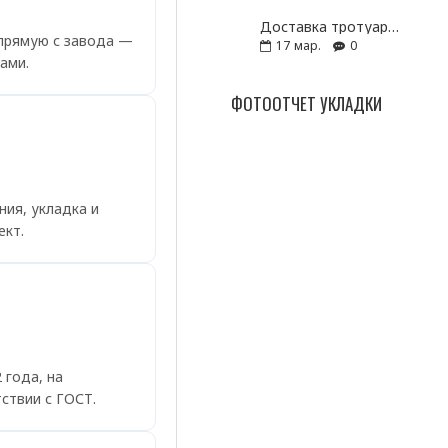
Доставка тротуарной плитки посёлок Кузьмоловский
апрямую с завода —
17
мар.
0
ами.
ФОТООТЧЕТ УКЛАДКИ
ния, укладка и
ект.
 года, на
ствии с ГОСТ.