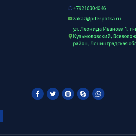
+79216304046
zakaz@piterplitka.ru
ул. Леонида Иванова 1, п-
Кузьмоловский, Всеволо
район, Ленинградская об
ь