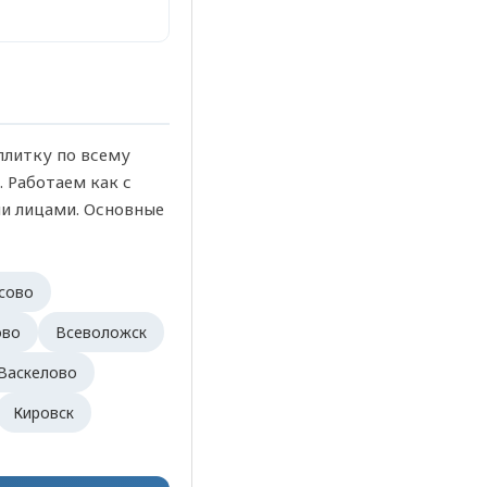
литку по всему
 Работаем как с
ми лицами. Основные
сово
ово
Всеволожск
Васкелово
Кировск