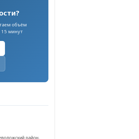
ости?
таем объём
 15 минут
еволожский район,